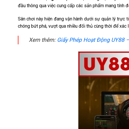
đầu thông qua việc cung cấp các sản phẩm mang tính đ
Sân chơi này hiện đang vận hành dưới sự quản lý trực t
chóng bứt phá, vượt qua nhiều đối thủ cùng thời để xác l
Xem thêm:
Giấy Phép Hoạt Động UY88 –