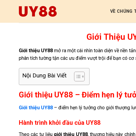
VỀ CHÚNG 
Giới Thiệu U
Giới thiệu UY88
mở ra một cái nhìn toàn diện về nền tản
phân tích tường tận các ưu điểm vượt trội để bạn có cơ
Nội Dung Bài Viết
Giới thiệu UY88 – Điểm hẹn lý tư
Giới thiệu UY88
– điểm hẹn lý tưởng cho giới thượng lưu
Hành trình khởi đầu của UY88
Theo các tư liệu
giới thiệu UY88
, thương hiệu này chín