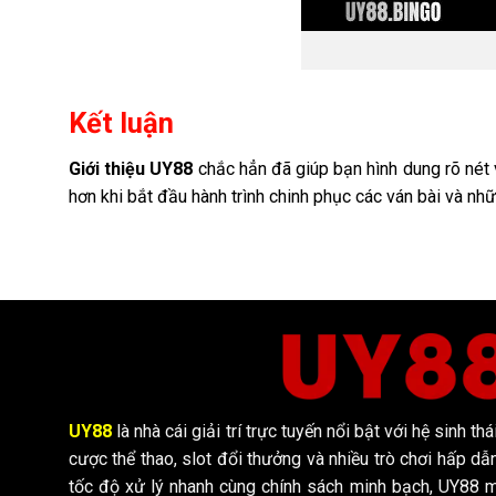
Kết luận
Giới thiệu UY88
chắc hẳn đã giúp bạn hình dung rõ nét v
hơn khi bắt đầu hành trình chinh phục các ván bài và 
UY88
là nhà cái giải trí trực tuyến nổi bật với hệ sinh t
cược thể thao, slot đổi thưởng và nhiều trò chơi hấp dẫn
tốc độ xử lý nhanh cùng chính sách minh bạch,
UY88
ma