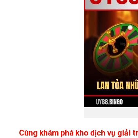
Cùng khám phá kho dịch vụ giải t