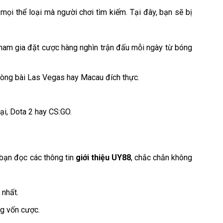
 mọi thể loại mà người chơi tìm kiếm. Tại đây, bạn sẽ bị
ham gia đặt cược hàng nghìn trận đấu mỗi ngày từ bóng
sòng bài Las Vegas hay Macau đích thực.
ại, Dota 2 hay CS:GO.
 bạn đọc các thông tin
giới thiệu UY88
, chắc chắn không
 nhất.
ng vốn cược.