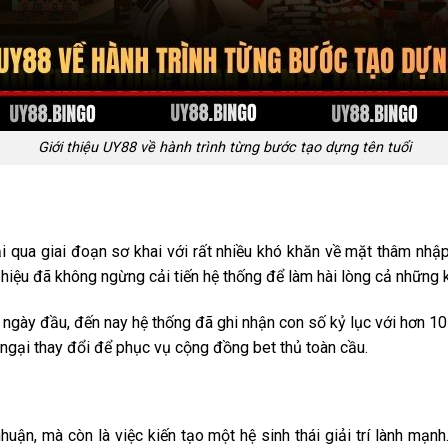
Giới thiệu UY88 về hành trình từng bước tạo dựng tên tuổi
i qua giai đoạn sơ khai với rất nhiều khó khăn về mặt thâm nhập 
g hiệu đã không ngừng cải tiến hệ thống để làm hài lòng cả những 
 ngày đầu, đến nay hệ thống đã ghi nhận con số kỷ lục với hơn 1
g ngại thay đổi để phục vụ cộng đồng bet thủ toàn cầu.
 nhuận, mà còn là việc kiến tạo một hệ sinh thái giải trí lành 