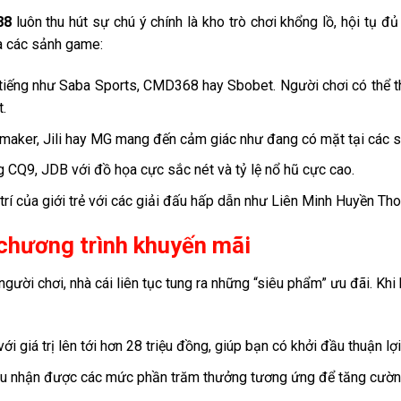
88
luôn thu hút sự chú ý chính là kho trò chơi khổng lồ, hội tụ đủ
a các sảnh game:
iếng như Saba Sports, CMD368 hay Sbobet. Người chơi có thể t
t.
maker, Jili hay MG mang đến cảm giác như đang có mặt tại các 
 CQ9, JDB với đồ họa cực sắc nét và tỷ lệ nổ hũ cực cao.
rí của giới trẻ với các giải đấu hấp dẫn như Liên Minh Huyền Tho
 chương trình khuyến mãi
ời chơi, nhà cái liên tục tung ra những “siêu phẩm” ưu đãi. Khi
giá trị lên tới hơn 28 triệu đồng, giúp bạn có khởi đầu thuận lợi
n đều nhận được các mức phần trăm thưởng tương ứng để tăng cườ