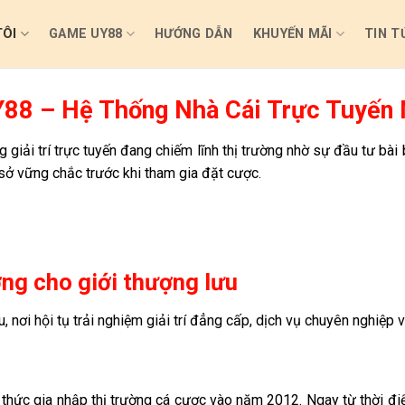
TÔI
GAME UY88
HƯỚNG DẪN
KHUYẾN MÃI
TIN T
Y88 – Hệ Thống Nhà Cái Trực Tuyến
g giải trí trực tuyến đang chiếm lĩnh thị trường nhờ sự đầu tư b
 sở vững chắc trước khi tham gia đặt cược.
ởng cho giới thượng lưu
, nơi hội tụ trải nghiệm giải trí đẳng cấp, dịch vụ chuyên nghiệp 
h thức gia nhập thị trường cá cược vào năm 2012. Ngay từ thời đi