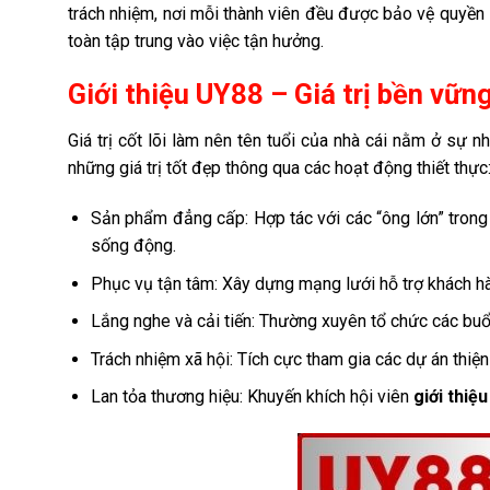
trách nhiệm, nơi mỗi thành viên đều được bảo vệ quyền l
toàn tập trung vào việc tận hưởng.
Giới thiệu UY88 – Giá trị bền vữn
Giá trị cốt lõi làm nên tên tuổi của nhà cái nằm ở sự n
những giá trị tốt đẹp thông qua các hoạt động thiết thực
Sản phẩm đẳng cấp: Hợp tác với các “ông lớn” trong
sống động.
Phục vụ tận tâm: Xây dựng mạng lưới hỗ trợ khách h
Lắng nghe và cải tiến: Thường xuyên tổ chức các buổi 
Trách nhiệm xã hội: Tích cực tham gia các dự án thiệ
Lan tỏa thương hiệu: Khuyến khích hội viên
giới thiệ