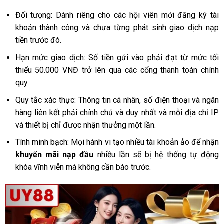
Đối tượng: Dành riêng cho các hội viên mới đăng ký tài
khoản thành công và chưa từng phát sinh giao dịch nạp
tiền trước đó.
Hạn mức giao dịch: Số tiền gửi vào phải đạt từ mức tối
thiểu 50.000 VNĐ trở lên qua các cổng thanh toán chính
quy.
Quy tắc xác thực: Thông tin cá nhân, số điện thoại và ngân
hàng liên kết phải chính chủ và duy nhất và mỗi địa chỉ IP
và thiết bị chỉ được nhận thưởng một lần.
Tính minh bạch: Mọi hành vi tạo nhiều tài khoản ảo để nhận
khuyến mãi nạp đầu
nhiều lần sẽ bị hệ thống tự động
khóa vĩnh viễn mà không cần báo trước.