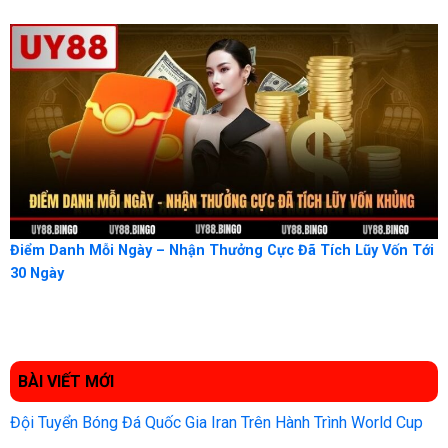
Điểm Danh Mỗi Ngày – Nhận Thưởng Cực Đã Tích Lũy Vốn Tới
30 Ngày
BÀI VIẾT MỚI
Đội Tuyển Bóng Đá Quốc Gia Iran Trên Hành Trình World Cup