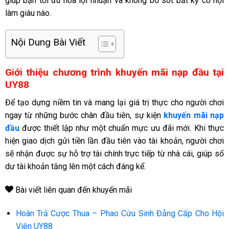
giúp bạn tối ưu hóa lợi nhuận và không bỏ sót bất kỳ cơ hội
làm giàu nào.
Nội Dung Bài Viết
Giới thiệu chương trình khuyến mãi nạp đầu tại
UY88
Để tạo dựng niềm tin và mang lại giá trị thực cho người chơi
ngay từ những bước chân đầu tiên, sự kiện
khuyến mãi nạp
đầu
được thiết lập như một chuẩn mực ưu đãi mới. Khi thực
hiện giao dịch gửi tiền lần đầu tiên vào tài khoản, người chơi
sẽ nhận được sự hỗ trợ tài chính trực tiếp từ nhà cái, giúp số
dư tài khoản tăng lên một cách đáng kể.
Bài viết liên quan đến khuyến mãi
Hoàn Trả Cược Thua – Phao Cứu Sinh Đẳng Cấp Cho Hội
Viên UY88