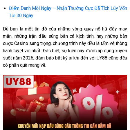
Điểm Danh Mỗi Ngày – Nhận Thưởng Cực Đã Tích Lũy Vốn
Tới 30 Ngày
Dù bạn là một tín đồ của những vòng quay nổ hũ đầy may
mắn, những trận đấu súng bắn cá kịch tính, hay những bàn
cược Casino sang trọng, chương trình này đều là tấm vé thông
hành tuyệt vời nhất. Đặc biệt, sự kiện này được áp dụng xuyên
suốt năm 2026, đảm bảo bất kỳ ai khi đến với UY88 cũng đều
có phần quà mang về.