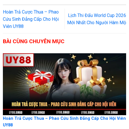
Hoàn Trả Cược Thua – Phao
Lịch Thi Đấu World Cup 2026
Cứu Sinh Đẳng Cấp Cho Hội
Mới Nhất Cho Người Hâm Mộ
Viên UY88
BÀI CÙNG CHUYÊN MỤC
Hoàn Trả Cược Thua – Phao Cứu Sinh Đẳng Cấp Cho Hội Viên
UY88