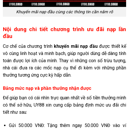
Khuyến mãi nạp đầu cùng các thông tin cần nắm rõ
Nội dung chi tiết chương trình ưu đãi nạp lần
đầu
Cơ chế của chương trình
khuyến mãi nạp đầu
được thiết kế
vô cùng linh hoạt và minh bạch, giúp người dùng dễ dàng tính
toán được lợi ích của mình. Thay vì những con số trừu tượng,
nhà cái đưa ra các mốc nạp cụ thể đi kèm với những phần
thưởng tương ứng cực kỳ hấp dẫn.
Bảng mức nạp và phần thưởng nhận được
Để giúp bạn có cái nhìn trực quan nhất về số tiền thưởng mình
có thể sở hữu, UY88 xin cung cấp bảng định mức ưu đãi chi
tiết như sau:
Gửi 50.000 VNĐ: Tặng thêm ngay 50.000 VNĐ vào ví