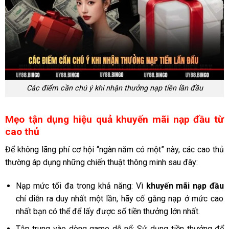
Các điểm cần chú ý khi nhận thưởng nạp tiền lần đầu
Mẹo tận dụng hiệu quả khuyến mãi nạp đầu từ
cao thủ
Để không lãng phí cơ hội “ngàn năm có một” này, các cao thủ
thường áp dụng những chiến thuật thông minh sau đây:
Nạp mức tối đa trong khả năng: Vì
khuyến mãi nạp đầu
chỉ diễn ra duy nhất một lần, hãy cố gắng nạp ở mức cao
nhất bạn có thể để lấy được số tiền thưởng lớn nhất.
Tập trung vào dòng game dễ nổ: Sử dụng tiền thưởng để