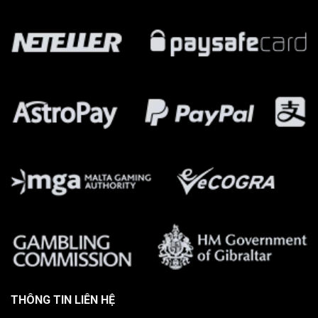
THÔNG TIN LIÊN HỆ