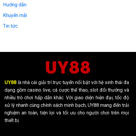
Hướng dẫn
Khuyến mãi
Tin tức
UY88
là nhà cái giải trí trực tuyến nổi bật với hệ sinh thái đa
dạng gồm casino live, cá cược thể thao, slot đổi thưởng và
nhiều trò chơi hấp dẫn khác. Với giao diện hiện đại, tốc độ
xử lý nhanh cùng chính sách minh bạch,
UY88
mang đến trải
nghiệm an toàn, tiện lợi và tối ưu cho người chơi trên mọi
thiết bị.