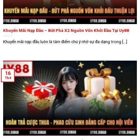
Khuyến Mãi Nạp Đầu – Bứt Phá X2 Nguồn Vốn Khởi Đầu Tại Uy88
Khuyến mãi nạp đầu luôn là tâm điểm chú ý nhờ sự đa dạng trong [...]
16
Th4