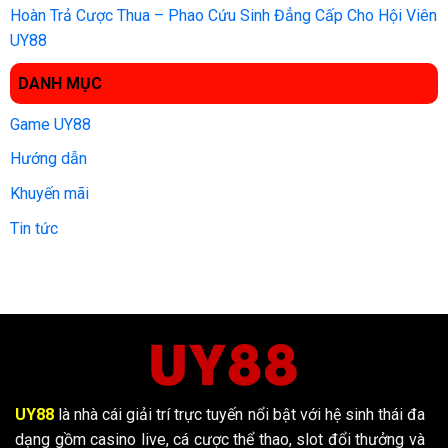
Hoàn Trả Cược Thua – Phao Cứu Sinh Đẳng Cấp Cho Hội Viên
UY88
DANH MỤC
Game UY88
Hướng dẫn
Khuyến mãi
Tin tức
UY88
là nhà cái giải trí trực tuyến nổi bật với hệ sinh thái đa
dạng gồm casino live, cá cược thể thao, slot đổi thưởng và