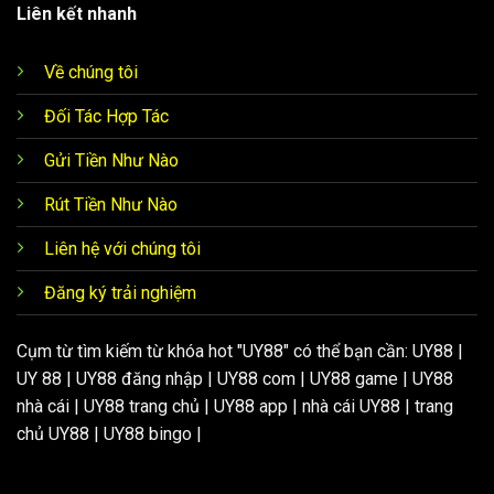
Liên kết nhanh
Về chúng tôi
Đối Tác Hợp Tác
Gửi Tiền Như Nào
Rút Tiền Như Nào
Liên hệ với chúng tôi
Đăng ký trải nghiệm
Cụm từ tìm kiếm từ khóa hot "UY88" có thể bạn cần: UY88 |
UY 88 | UY88 đăng nhập | UY88 com | UY88 game | UY88
nhà cái | UY88 trang chủ | UY88 app | nhà cái UY88 | trang
chủ UY88 | UY88 bingo |