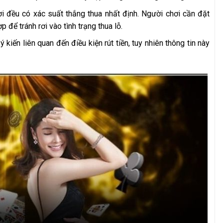
hơi đều có xác suất thắng thua nhất định. Người chơi cần đặt
 để tránh rơi vào tình trạng thua lỗ.
 kiến liên quan đến điều kiện rút tiền, tuy nhiên thông tin này