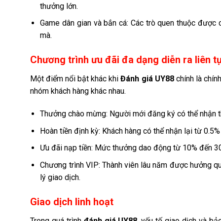
thưởng lớn.
Game dân gian và bắn cá: Các trò quen thuộc được cả
mà.
Chương trình ưu đãi đa dạng diễn ra liên t
Một điểm nổi bật khác khi
Đánh giá UY88
chính là chín
nhóm khách hàng khác nhau.
Thưởng chào mừng: Người mới đăng ký có thể nhận t
Hoàn tiền định kỳ: Khách hàng có thể nhận lại từ 0.5%
Ưu đãi nạp tiền: Mức thưởng dao động từ 10% đến 30
Chương trình VIP: Thành viên lâu năm được hưởng quyề
lý giao dịch.
Giao dịch linh hoạt
Trong quá trình
đánh giá UY88
, yếu tố giao dịch và b