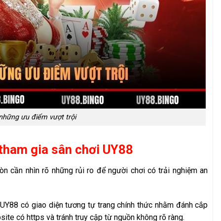
những ưu điểm vượt trội
i tham gia sân chơi UY88
n cần nhìn rõ những rủi ro để người chơi có trải nghiệm an
UY88 có giao diện tương tự trang chính thức nhằm đánh cắp
bsite có https và tránh truy cập từ nguồn không rõ ràng.