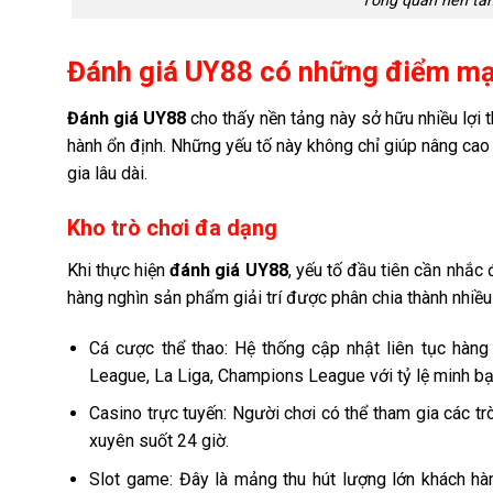
Tổng quan nền tản
Đánh giá UY88 có những điểm mạn
Đánh giá UY88
cho thấy nền tảng này sở hữu nhiều lợi t
hành ổn định. Những yếu tố này không chỉ giúp nâng cao
gia lâu dài.
Kho trò chơi đa dạng
Khi thực hiện
đánh giá UY88
, yếu tố đầu tiên cần nhắc 
hàng nghìn sản phẩm giải trí được phân chia thành nhiều
Cá cược thể thao: Hệ thống cập nhật liên tục hàn
League, La Liga, Champions League với tỷ lệ minh bạ
Casino trực tuyến: Người chơi có thể tham gia các trò
xuyên suốt 24 giờ.
Slot game: Đây là mảng thu hút lượng lớn khách hà