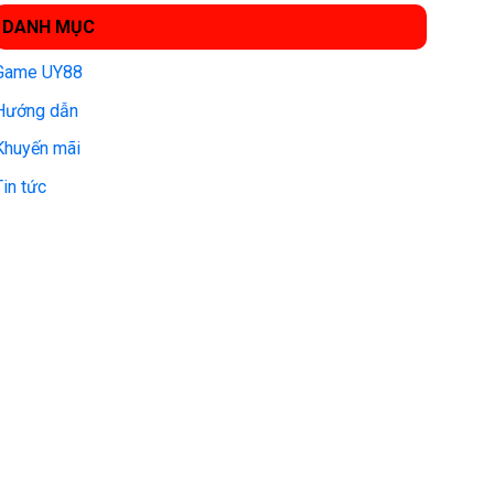
DANH MỤC
Game UY88
Hướng dẫn
Khuyến mãi
Tin tức